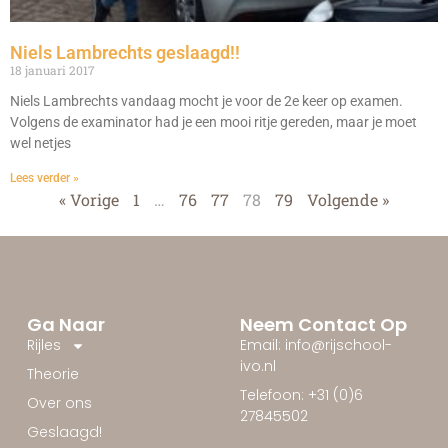
Niels Lambrechts geslaagd!!
18 januari 2017
Niels Lambrechts vandaag mocht je voor de 2e keer op examen.
Volgens de examinator had je een mooi ritje gereden, maar je moet
wel netjes
Lees verder »
« Vorige
1
…
76
77
78
79
Volgende »
Ga Naar
Neem Contact Op
Rijles
Email: info@rijschool-
ivo.nl
Theorie
Telefoon: +31 (0)6
Over ons
27845502
Geslaagd!