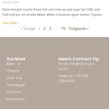
16 juni 2026
Deze morgen mocht Roos met ons mee op pad naar het CBR, met
heel veel zin om straks lekker alleen te kunnen gaan toeren. Expres
Lees verder »
« Vorige
1
2
3
…
79
Volgende »
Ga Naar
Neem Contact Op
Rijles
Email: info@rijschool-
ivo.nl
Theorie
Telefoon: +31 (0)6
Over ons
27845502
Geslaagd!
Contact
Inschrijven