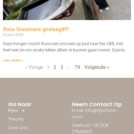
Roos Graumans geslaagd!!!
16 juni 2026
Deze morgen mocht Roos met ons mee op pad naar het CBR, met
heel veel zin om straks lekker alleen te kunnen gaan toeren. Expres
Lees verder »
« Vorige
1
2
3
…
79
Volgende »
Ga Naar
Neem Contact Op
Rijles
Email: info@rijschool-
ivo.nl
Theorie
Telefoon: +31 (0)6
Over ons
27845502