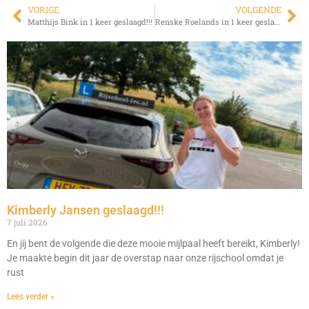
VORIGE
VOLGENDE
Matthijs Bink in 1 keer geslaagd!!!
Renske Roelands in 1 keer geslaagd!!!
Kimberly Jansen geslaagd!!!
7 juli 2026
En jij bent de volgende die deze mooie mijlpaal heeft bereikt, Kimberly!
Je maakte begin dit jaar de overstap naar onze rijschool omdat je
rust
Lees verder »