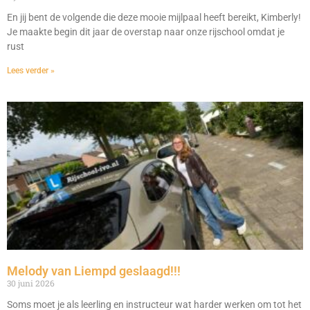
En jij bent de volgende die deze mooie mijlpaal heeft bereikt, Kimberly!
Je maakte begin dit jaar de overstap naar onze rijschool omdat je
rust
Lees verder »
Melody van Liempd geslaagd!!!
30 juni 2026
Soms moet je als leerling en instructeur wat harder werken om tot het