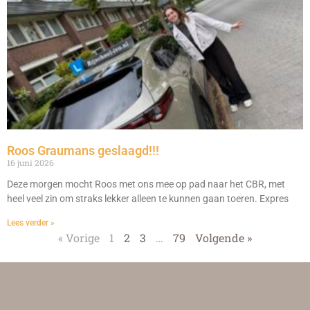
Roos Graumans geslaagd!!!
16 juni 2026
Deze morgen mocht Roos met ons mee op pad naar het CBR, met
heel veel zin om straks lekker alleen te kunnen gaan toeren. Expres
Lees verder »
« Vorige
1
2
3
…
79
Volgende »