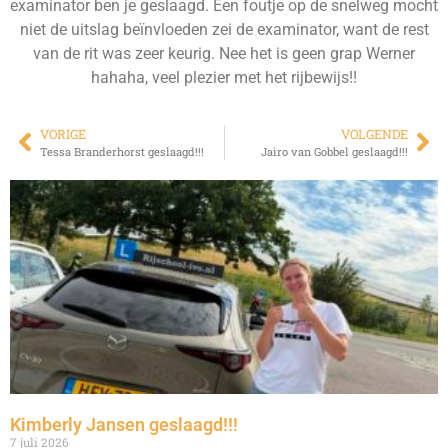
examinator ben je geslaagd. Een foutje op de snelweg mocht
niet de uitslag beïnvloeden zei de examinator, want de rest
van de rit was zeer keurig. Nee het is geen grap Werner
hahaha, veel plezier met het rijbewijs!!
VORIGE
VOLGENDE
Tessa Branderhorst geslaagd!!!
Jairo van Gobbel geslaagd!!!
Kimberly Jansen geslaagd!!!
7 juli 2026