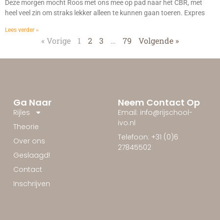
Deze morgen mocht Roos met ons mee op pad naar het CBR, met
heel veel zin om straks lekker alleen te kunnen gaan toeren. Expres
Lees verder »
« Vorige
1
2
3
…
79
Volgende »
Ga Naar
Neem Contact Op
Rijles
Email: info@rijschool-
ivo.nl
Theorie
Telefoon: +31 (0)6
Over ons
27845502
Geslaagd!
Contact
Inschrijven