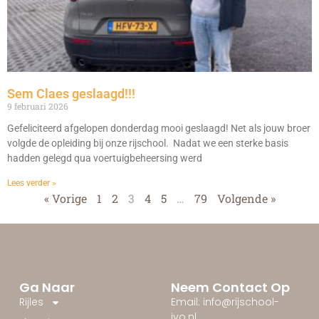
Sem Claes geslaagd!!!
9 februari 2026
Gefeliciteerd afgelopen donderdag mooi geslaagd! Net als jouw broer
volgde de opleiding bij onze rijschool. Nadat we een sterke basis
hadden gelegd qua voertuigbeheersing werd
Lees verder »
« Vorige
1
2
3
4
5
…
79
Volgende »
Ga Naar
Neem Contact Op
Rijles
Email: info@rijschool-
ivo.nl