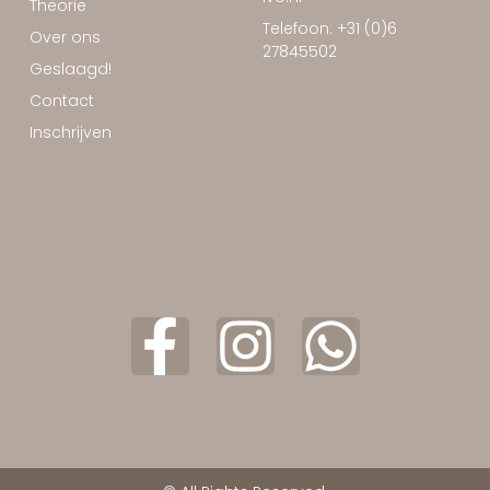
Theorie
Telefoon: +31 (0)6
Over ons
27845502
Geslaagd!
Contact
Inschrijven