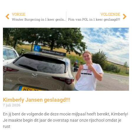
VORIGE
VOLGENDE
Wouter Burgering in 1 keer geslaagd!!!
Pim van POL in 1 keer geslaagd!!!
Kimberly Jansen geslaagd!!!
7 juli 2026
En jij bent de volgende die deze mooie mijlpaal heeft bereikt, Kimberly!
Je maakte begin dit jaar de overstap naar onze rijschool omdat je
rust