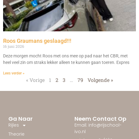
Roos Graumans geslaagd!!!
16 juni 2026
Deze morgen mocht Roos met ons mee op pad naar het CBR, met
heel veel zin om straks lekker alleen te kunnen gaan toeren. Expres
Lees verder »
« Vorige
1
2
3
…
79
Volgende »
Ga Naar
Neem Contact Op
Rijles
Email: info@rijschool-
ivo.nl
Theorie