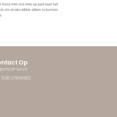
 Roos met ons mee op pad naar het
zin om straks lekker alleen te kunnen
s
ntact Op
ijschool-ivo.nl
1 (0)6 27845502