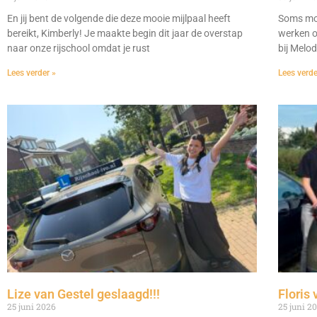
En jij bent de volgende die deze mooie mijlpaal heeft
Soms moe
bereikt, Kimberly! Je maakte begin dit jaar de overstap
werken o
naar onze rijschool omdat je rust
bij Melo
Lees verder »
Lees verde
Lize van Gestel geslaagd!!!
Floris 
25 juni 2026
25 juni 2