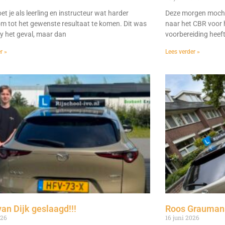
t je als leerling en instructeur wat harder
Deze morgen mocht
m tot het gewenste resultaat te komen. Dit was
naar het CBR voor h
dy het geval, maar dan
voorbereiding heeft 
r »
Lees verder »
van Dijk geslaagd!!!
Roos Graumans
026
16 juni 2026