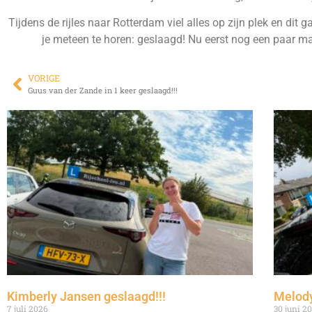
Tijdens de rijles naar Rotterdam viel alles op zijn plek en di
je meteen te horen: geslaagd! Nu eerst nog een paar ma
VORIGE
Guus van der Zande in 1 keer geslaagd!!!
Kimberly Jansen geslaagd!!!
Melody
7 juli 2026
30 juni 2