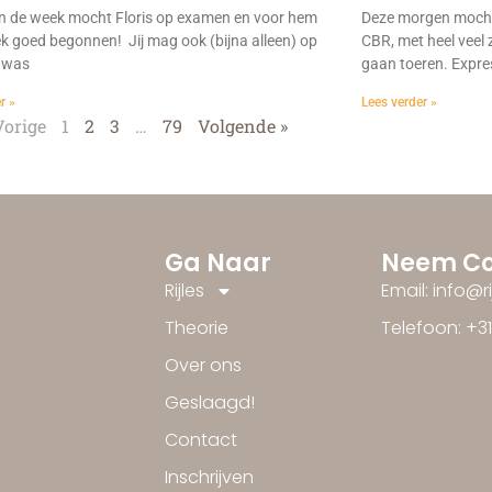
n de week mocht Floris op examen en voor hem
Deze morgen mocht
ek goed begonnen! Jij mag ook (bijna alleen) op
CBR, met heel veel 
 was
gaan toeren. Expre
r »
Lees verder »
Vorige
1
2
3
…
79
Volgende »
Ga Naar
Neem Co
Rijles
Email: info@r
Theorie
Telefoon: +3
Over ons
Geslaagd!
Contact
Inschrijven