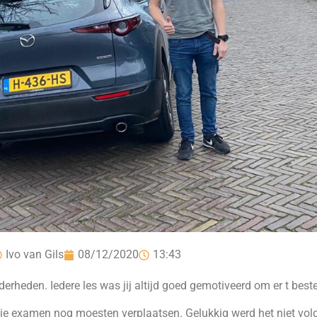
Ivo van Gils
08/12/2020
13:43
erheden. Iedere les was jij altijd goed gemotiveerd om er t best
je examen nog moesten verplaatsen. Gelukkig werd het niet volge