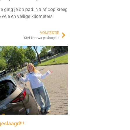
ie ging je op pad. Na afloop kreeg
ele en veilige kilometers!
VOLGENDE
Stef Nouws geslaagd!!!
geslaagd!!!