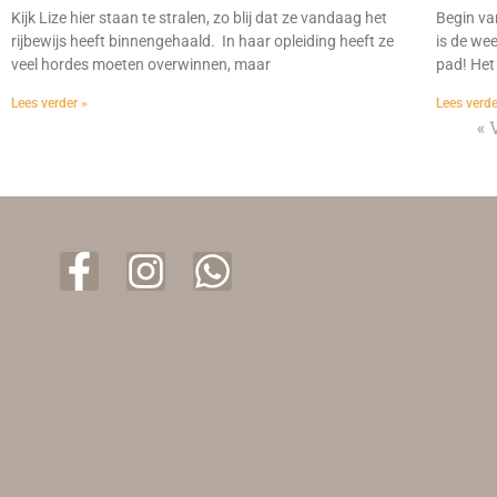
Kijk Lize hier staan te stralen, zo blij dat ze vandaag het
Begin va
rijbewijs heeft binnengehaald. In haar opleiding heeft ze
is de we
veel hordes moeten overwinnen, maar
pad! Het
Lees verder »
Lees verde
« 