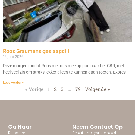
Roos Graumans geslaagd!!!
16 juni 2026
Deze morgen mocht Roos met ons mee op pad naar het CBR, met
heel veel zin om straks lekker alleen te kunnen gaan toeren. Expres
Lees verder »
« Vorige
1
2
3
…
79
Volgende »
Ga Naar
Neem Contact Op
Rijles
Email: info@rijschool-