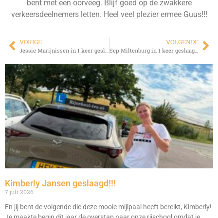
bent met een oorveeg. Blijf goed op de zwakkere
verkeersdeelnemers letten. Heel veel plezier ermee Guus!!!
VORIGE
VOLGENDE
Jessie Marijnissen in 1 keer geslaagd!!!
Sep Miltenburg in 1 keer geslaagd!!!
Kimberly Jansen geslaagd!!!
7 juli 2026
En jij bent de volgende die deze mooie mijlpaal heeft bereikt, Kimberly!
Je maakte begin dit jaar de overstap naar onze rijschool omdat je