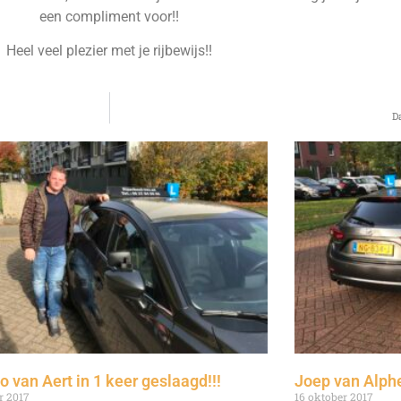
een compliment voor!!
Heel veel plezier met je rijbewijs!!
D
o van Aert in 1 keer geslaagd!!!
Joep van Alphe
r 2017
16 oktober 2017