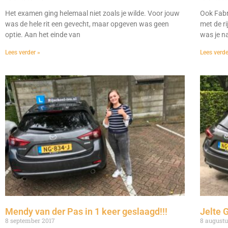
Het examen ging helemaal niet zoals je wilde. Voor jouw
Ook Fabr
was de hele rit een gevecht, maar opgeven was geen
met de ri
optie. Aan het einde van
was je n
Lees verder »
Lees verde
Mendy van der Pas in 1 keer geslaagd!!!
Jelte 
8 september 2017
8 augustu