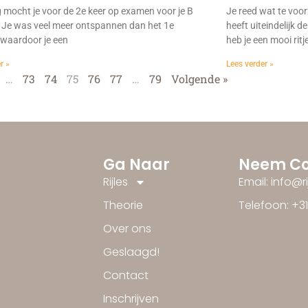
mocht je voor de 2e keer op examen voor je B
Je reed wat te voo
s! Je was veel meer ontspannen dan het 1e
heeft uiteindelijk d
waardoor je een
heb je een mooi rit
r »
Lees verder »
…
73
74
75
76
77
…
79
Volgende »
Ga Naar
Neem Co
Rijles
Email: info@r
Theorie
Telefoon: +3
Over ons
Geslaagd!
Contact
Inschrijven