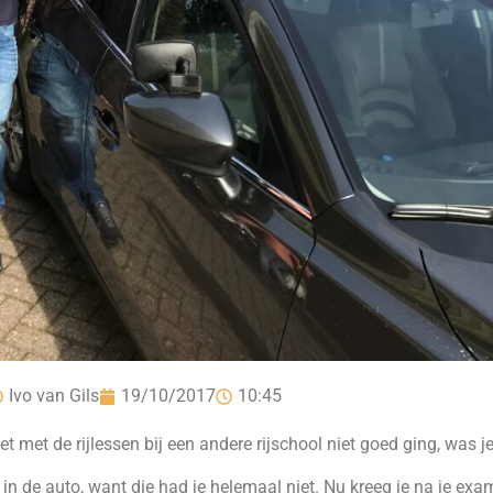
Ivo van Gils
19/10/2017
10:45
et de rijlessen bij een andere rijschool niet goed ging, was je
 in de auto, want die had je helemaal niet. Nu kreeg je na je ex