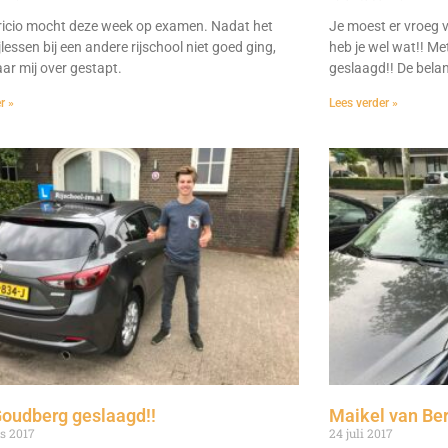
icio mocht deze week op examen. Nadat het
Je moest er vroeg
jlessen bij een andere rijschool niet goed ging,
heb je wel wat!! Met
aar mij over gestapt.
geslaagd!! De belan
r »
Lees verder »
Goudberg geslaagd!!
Maikel van Ber
s 2017
24 juli 2017