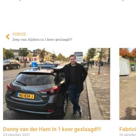
VORIGE
Joep van Alphen in 1 keer geslaagd!!!
Danny van der Ham in 1 keer geslaagd!!!
Fabrici
23 oktober 2017
19 oktobe