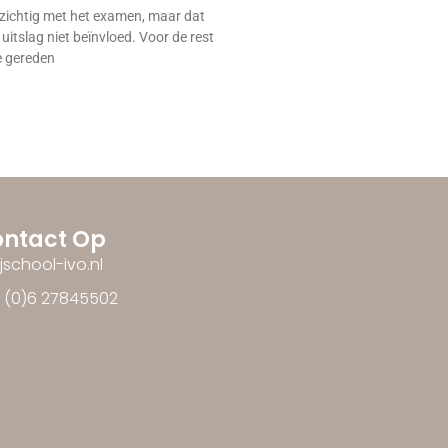
rzichtig met het examen, maar dat
e uitslag niet beïnvloed. Voor de rest
je gereden
ntact Op
ijschool-ivo.nl
1 (0)6 27845502