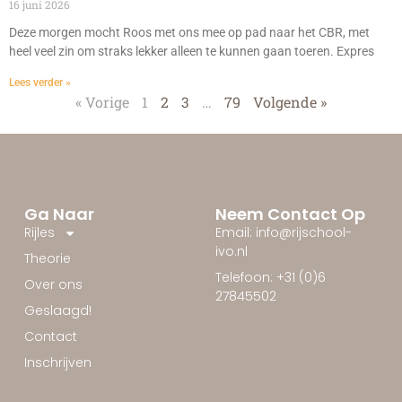
16 juni 2026
Deze morgen mocht Roos met ons mee op pad naar het CBR, met
heel veel zin om straks lekker alleen te kunnen gaan toeren. Expres
Lees verder »
« Vorige
1
2
3
…
79
Volgende »
Ga Naar
Neem Contact Op
Rijles
Email: info@rijschool-
ivo.nl
Theorie
Telefoon: +31 (0)6
Over ons
27845502
Geslaagd!
Contact
Inschrijven