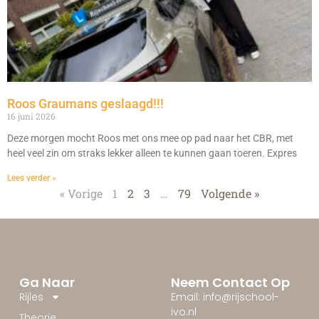
Roos Graumans geslaagd!!!
16 juni 2026
Deze morgen mocht Roos met ons mee op pad naar het CBR, met
heel veel zin om straks lekker alleen te kunnen gaan toeren. Expres
Lees verder »
« Vorige
1
2
3
…
79
Volgende »
Ga Naar
Neem Contact Op
Rijles
Email: info@rijschool-
ivo.nl
Theorie