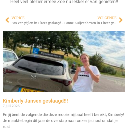
Heel veel plezier ermee Zoë nu lekker er van genieten!!
VORIGE
VOLGENDE
Bas van pijlen in 1 keer geslaagd!!!
Lonne Kuijvenhoven in 1 keer geslaagd!!!
Kimberly Jansen geslaagd!!!
7 juli 2026
En jij bent de volgende die deze mooie mijlpaal heeft bereikt, Kimberly!
Je maakte begin dit jaar de overstap naar onze rijschool omdat je
rust