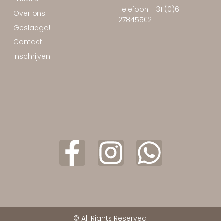
Telefoon: +31 (0)6
Over ons
27845502
Geslaagd!
Contact
Inschrijven
© All Rights Reserved.