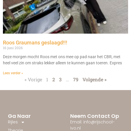
Roos Graumans geslaagd!!!
16 juni 2026
Deze morgen mocht Roos met ons mee op pad naar het CBR, met
heel veel zin om straks lekker alleen te kunnen gaan toeren. Expres
Lees verder »
« Vorige
1
2
3
…
79
Volgende »
Ga Naar
Neem Contact Op
Rijles
Email: info@rijschool-
ivo.nl
Theorie