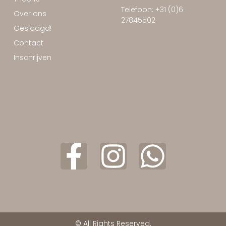
Telefoon: +31 (0)6
Over ons
27845502
Geslaagd!
Contact
Inschrijven
© All Rights Reserved.