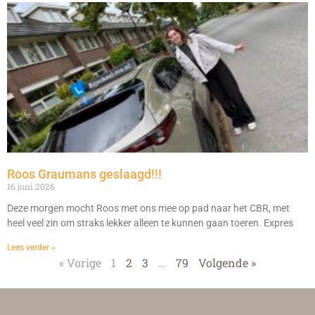
Roos Graumans geslaagd!!!
16 juni 2026
Deze morgen mocht Roos met ons mee op pad naar het CBR, met
heel veel zin om straks lekker alleen te kunnen gaan toeren. Expres
Lees verder »
« Vorige
1
2
3
…
79
Volgende »