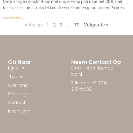
Deze morgen mocht Roos met ons mee op pad naar het CBR, met
heel veel zin om straks lekker alleen te kunnen gaan toeren. Expres
Lees verder »
« Vorige
1
2
3
…
79
Volgende »
Ga Naar
Neem Contact Op
Rijles
Email: info@rijschool-
ivo.nl
Theorie
Telefoon: +31 (0)6
Over ons
27845502
Geslaagd!
Contact
Inschrijven