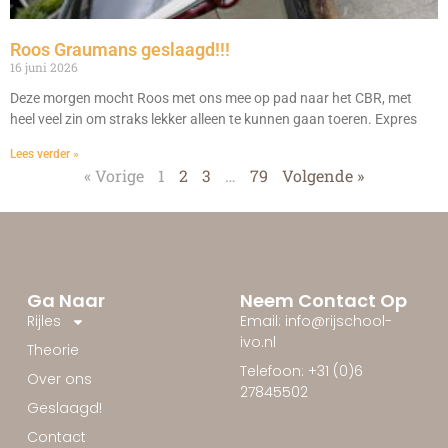
Roos Graumans geslaagd!!!
16 juni 2026
Deze morgen mocht Roos met ons mee op pad naar het CBR, met
heel veel zin om straks lekker alleen te kunnen gaan toeren. Expres
Lees verder »
« Vorige
1
2
3
…
79
Volgende »
Ga Naar
Neem Contact Op
Rijles
Email: info@rijschool-
ivo.nl
Theorie
Telefoon: +31 (0)6
Over ons
27845502
Geslaagd!
Contact