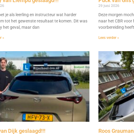
 van Liempd geslaagd!!!
Puck van Gils 
026
29 juni 2026
t je als leerling en instructeur wat harder
Deze morgen mocht
m tot het gewenste resultaat te komen. Dit was
naar het CBR voor h
dy het geval, maar dan
voorbereiding heeft 
r »
Lees verder »
van Dijk geslaagd!!!
Roos Graumans