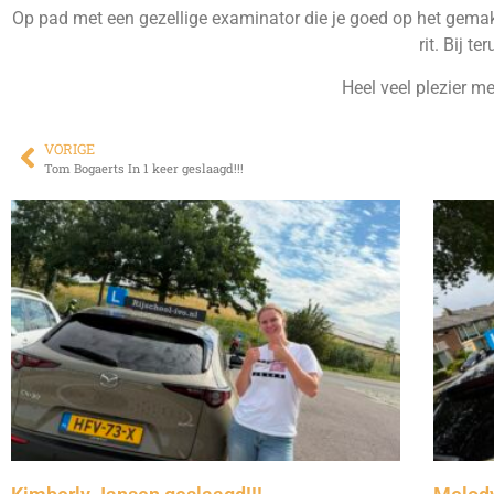
Op pad met een gezellige examinator die je goed op het gemak 
rit. Bij t
Heel veel plezier me
VORIGE
Tom Bogaerts In 1 keer geslaagd!!!