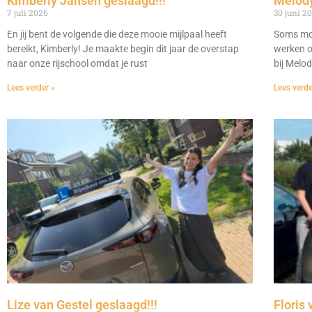
Kimberly Jansen geslaagd!!!
Melody
7 juli 2026
30 juni 2
En jij bent de volgende die deze mooie mijlpaal heeft
Soms moe
bereikt, Kimberly! Je maakte begin dit jaar de overstap
werken o
naar onze rijschool omdat je rust
bij Melo
Lees verder »
Lees verde
Lize van Gestel geslaagd!!!
Floris 