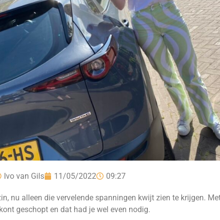
Ivo van Gils
11/05/2022
09:27
, nu alleen die vervelende spanningen kwijt zien te krijgen. Met 
 kont geschopt en dat had je wel even nodig.