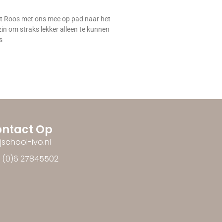
 Roos met ons mee op pad naar het
zin om straks lekker alleen te kunnen
s
ntact Op
ijschool-ivo.nl
1 (0)6 27845502