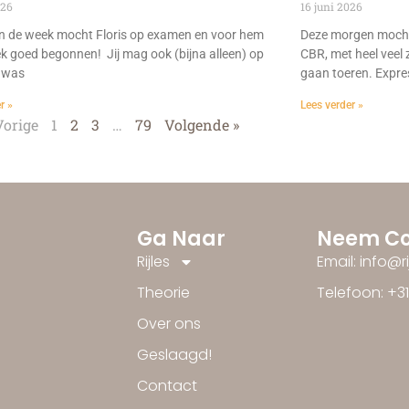
026
16 juni 2026
n de week mocht Floris op examen en voor hem
Deze morgen mocht
ek goed begonnen! Jij mag ook (bijna alleen) op
CBR, met heel veel 
 was
gaan toeren. Expre
r »
Lees verder »
Vorige
1
2
3
…
79
Volgende »
Ga Naar
Neem Co
Rijles
Email: info@r
Theorie
Telefoon: +3
Over ons
Geslaagd!
Contact