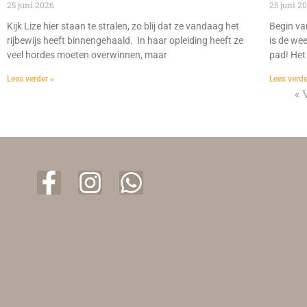
25 juni 2026
25 juni 2
Kijk Lize hier staan te stralen, zo blij dat ze vandaag het
Begin va
rijbewijs heeft binnengehaald. In haar opleiding heeft ze
is de we
veel hordes moeten overwinnen, maar
pad! Het
Lees verder »
Lees verde
« 