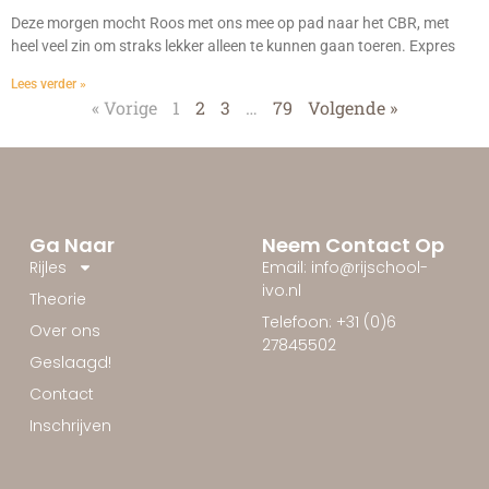
Deze morgen mocht Roos met ons mee op pad naar het CBR, met
heel veel zin om straks lekker alleen te kunnen gaan toeren. Expres
Lees verder »
« Vorige
1
2
3
…
79
Volgende »
Ga Naar
Neem Contact Op
Rijles
Email: info@rijschool-
ivo.nl
Theorie
Telefoon: +31 (0)6
Over ons
27845502
Geslaagd!
Contact
Inschrijven