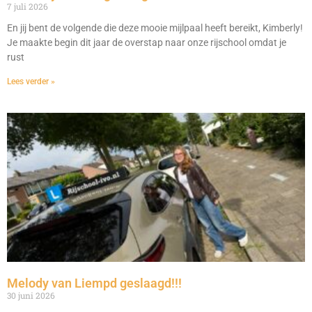
7 juli 2026
En jij bent de volgende die deze mooie mijlpaal heeft bereikt, Kimberly!
Je maakte begin dit jaar de overstap naar onze rijschool omdat je
rust
Lees verder »
Melody van Liempd geslaagd!!!
30 juni 2026