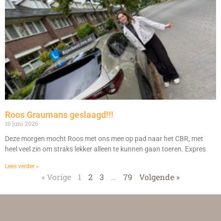
Roos Graumans geslaagd!!!
16 juni 2026
Deze morgen mocht Roos met ons mee op pad naar het CBR, met
heel veel zin om straks lekker alleen te kunnen gaan toeren. Expres
Lees verder »
« Vorige
1
2
3
…
79
Volgende »