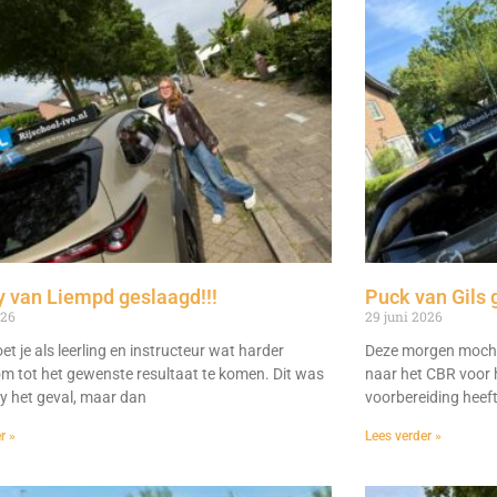
 van Liempd geslaagd!!!
Puck van Gils 
026
29 juni 2026
t je als leerling en instructeur wat harder
Deze morgen mocht
m tot het gewenste resultaat te komen. Dit was
naar het CBR voor h
dy het geval, maar dan
voorbereiding heeft 
r »
Lees verder »