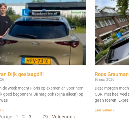
van Dijk geslaagd!!!
Roos Graumans
026
16 juni 2026
n de week mocht Floris op examen en voor hem
Deze morgen mocht
ek goed begonnen! Jij mag ook (bijna alleen) op
CBR, met heel veel 
 was
gaan toeren. Expre
r »
Lees verder »
Vorige
1
2
3
…
79
Volgende »