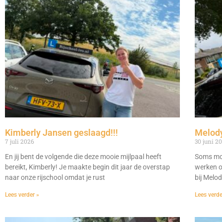
Kimberly Jansen geslaagd!!!
Melody
7 juli 2026
30 juni 2
En jij bent de volgende die deze mooie mijlpaal heeft
Soms moe
bereikt, Kimberly! Je maakte begin dit jaar de overstap
werken o
naar onze rijschool omdat je rust
bij Melo
Lees verder »
Lees verde