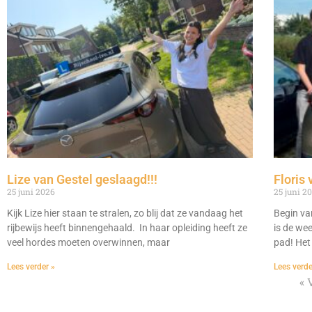
Lize van Gestel geslaagd!!!
Floris 
25 juni 2026
25 juni 2
Kijk Lize hier staan te stralen, zo blij dat ze vandaag het
Begin va
rijbewijs heeft binnengehaald. In haar opleiding heeft ze
is de we
veel hordes moeten overwinnen, maar
pad! Het
Lees verder »
Lees verde
« 