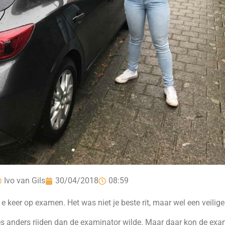
Ivo van Gils
30/04/2018
08:59
eer op examen. Het was niet je beste rit, maar wel een veilige r
 les anders rijden dan de examinator wilde. Maar daar kon de ex