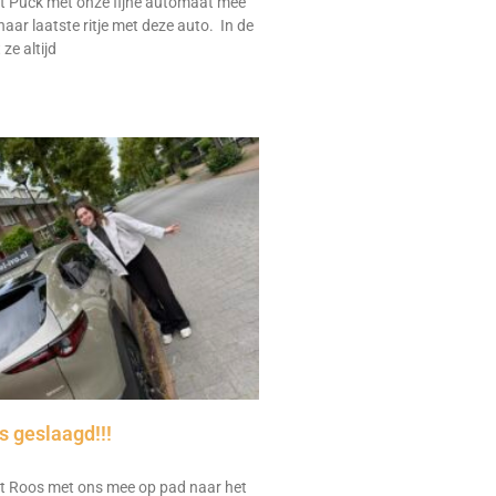
 Puck met onze fijne automaat mee
aar laatste ritje met deze auto. In de
ze altijd
 geslaagd!!!
 Roos met ons mee op pad naar het