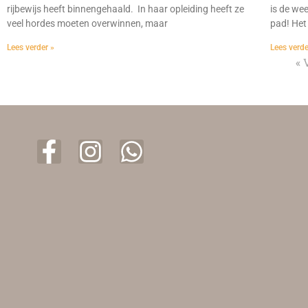
rijbewijs heeft binnengehaald. In haar opleiding heeft ze
is de we
veel hordes moeten overwinnen, maar
pad! Het
Lees verder »
Lees verde
« 