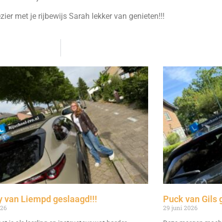
zier met je rijbewijs Sarah lekker van genieten!!!
 van Liempd geslaagd!!!
Puck van Gils 
026
29 juni 2026