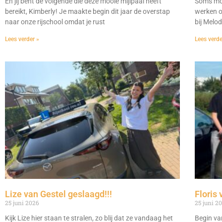
En jij bent de volgende die deze mooie mijlpaal heeft
Soms moe
bereikt, Kimberly! Je maakte begin dit jaar de overstap
werken o
naar onze rijschool omdat je rust
bij Melo
Lees verder »
Lees verde
Lize van Gestel geslaagd!!!
Floris 
25 juni 2026
25 juni 2
Kijk Lize hier staan te stralen, zo blij dat ze vandaag het
Begin va