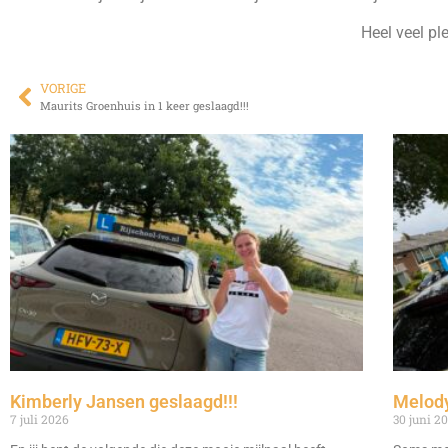
Heel veel ple
VORIGE
Maurits Groenhuis in 1 keer geslaagd!!!
Kimberly Jansen geslaagd!!!
Melody
7 juli 2026
30 juni 2