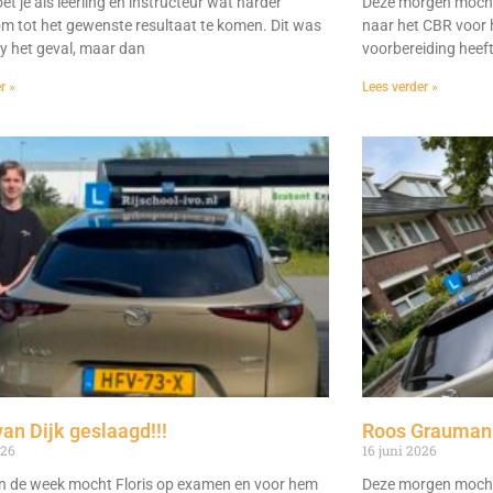
t je als leerling en instructeur wat harder
Deze morgen mocht
m tot het gewenste resultaat te komen. Dit was
naar het CBR voor h
dy het geval, maar dan
voorbereiding heeft 
r »
Lees verder »
van Dijk geslaagd!!!
Roos Graumans
026
16 juni 2026
n de week mocht Floris op examen en voor hem
Deze morgen mocht