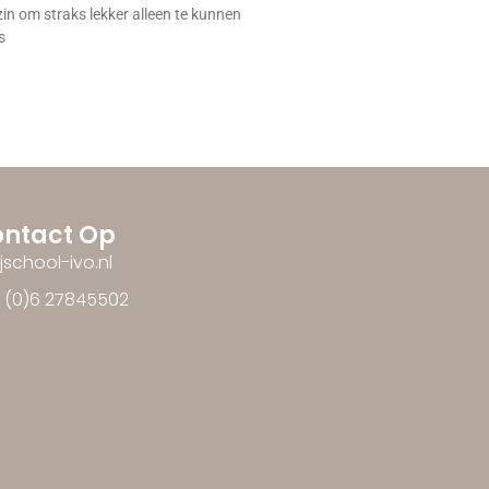
zin om straks lekker alleen te kunnen
s
ntact Op
ijschool-ivo.nl
1 (0)6 27845502