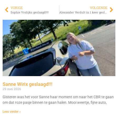
VORIGE
VOLGENDE
Sophie Vrolijks geslaagd!!!!
Alexander Verdult in 1 keer geslaagd!!!
Sanne Wirix geslaagd!!!
29 mei 2026
Gisteren was het voor Sanne haar moment om naar het CBR te gaan
om dat roze pasje binnen te gaan halen. Mooi weertje, fijne auto,
Lees verder »