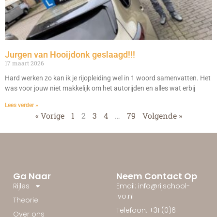
Jurgen van Hooijdonk geslaagd!!!
17 maart 2026
Hard werken zo kan ik je rijopleiding wel in 1 woord samenvatten. Het
was voor jouw niet makkelijk om het autorijden en alles wat erbij
Lees verder »
« Vorige
1
2
3
4
…
79
Volgende »
Ga Naar
Neem Contact Op
Rijles
Email: info@rijschool-
ivo.nl
Theorie
Telefoon: +31 (0)6
Over ons