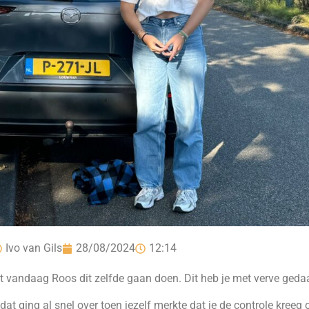
Ivo van Gils
28/08/2024
12:14
t vandaag Roos dit zelfde gaan doen. Dit heb je met verve gedaa
t ging al snel over toen jezelf merkte dat je de controle kreeg