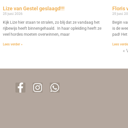
Lize van Gestel geslaagd!!!
Floris 
25 juni 2026
25 juni 2
Kijk Lize hier staan te stralen, zo blij dat ze vandaag het
Begin va
rijbewijs heeft binnengehaald. In haar opleiding heeft ze
is de we
veel hordes moeten overwinnen, maar
pad! Het
Lees verder »
Lees verde
« 