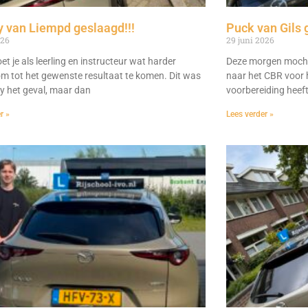
 van Liempd geslaagd!!!
Puck van Gils 
026
29 juni 2026
t je als leerling en instructeur wat harder
Deze morgen mocht
m tot het gewenste resultaat te komen. Dit was
naar het CBR voor h
dy het geval, maar dan
voorbereiding heeft 
r »
Lees verder »