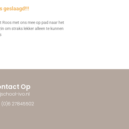
 geslaagd!!!
 Roos met ons mee op pad naar het
zin om straks lekker alleen te kunnen
s
ntact Op
ijschool-ivo.nl
1 (0)6 27845502