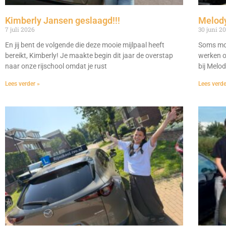
Kimberly Jansen geslaagd!!!
Melody
7 juli 2026
30 juni 2
En jij bent de volgende die deze mooie mijlpaal heeft
Soms moe
bereikt, Kimberly! Je maakte begin dit jaar de overstap
werken o
naar onze rijschool omdat je rust
bij Melo
Lees verder »
Lees verde