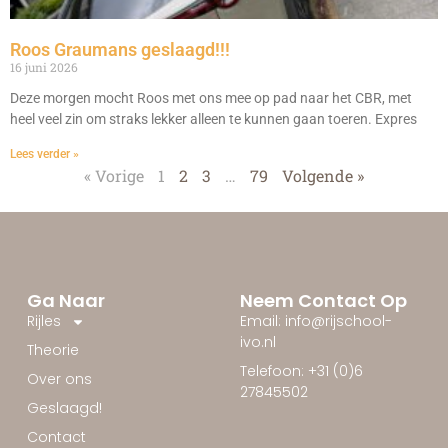
Roos Graumans geslaagd!!!
16 juni 2026
Deze morgen mocht Roos met ons mee op pad naar het CBR, met
heel veel zin om straks lekker alleen te kunnen gaan toeren. Expres
Lees verder »
« Vorige
1
2
3
…
79
Volgende »
Ga Naar
Neem Contact Op
Rijles
Email: info@rijschool-
ivo.nl
Theorie
Telefoon: +31 (0)6
Over ons
27845502
Geslaagd!
Contact