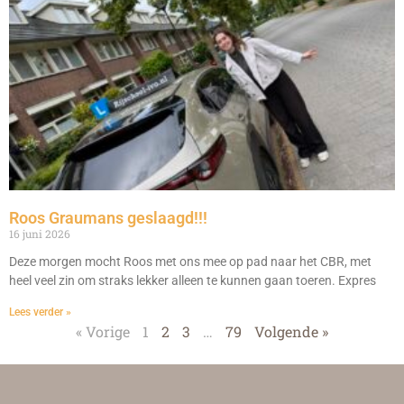
Roos Graumans geslaagd!!!
16 juni 2026
Deze morgen mocht Roos met ons mee op pad naar het CBR, met
heel veel zin om straks lekker alleen te kunnen gaan toeren. Expres
Lees verder »
« Vorige
1
2
3
…
79
Volgende »