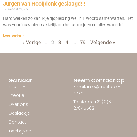
Jurgen van Hooijdonk geslaagd!!!
17 maart 2026
Hard werken zo kan ik je rijopleiding wel in 1 woord samenvatten. Het
was voor jouw niet makkelijk om het autorijden en alles wat erbij
Lees verder »
« Vorige
1
2
3
4
…
79
Volgende »
Ga Naar
Neem Contact Op
Rijles
Email: info@rijschool-
ivo.nl
Theorie
Telefoon: +31 (0)6
Over ons
27845502
Geslaagd!
Contact
Inschrijven