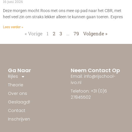
16 juni 2026
Deze morgen mocht Roos met ons mee op pad naar het CBR, met
heel veel zin om straks lekker alleen te kunnen gaan toeren. Expres
Lees verder »
« Vorige
1
2
3
…
79
Volgende »
Ga Naar
Neem Contact Op
Rijles
Email: info@rijschool-
ivo.nl
Theorie
Telefoon: +31 (0)6
Over ons
27845502
Geslaagd!
Contact
Inschrijven