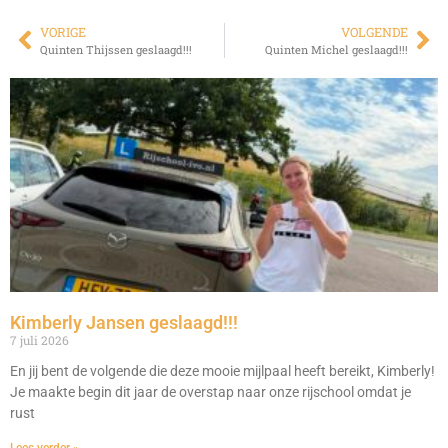
VORIGE
VOLGENDE
Quinten Thijssen geslaagd!!!
Quinten Michel geslaagd!!!
Kimberly Jansen geslaagd!!!
7 juli 2026
En jij bent de volgende die deze mooie mijlpaal heeft bereikt, Kimberly!
Je maakte begin dit jaar de overstap naar onze rijschool omdat je
rust
Lees verder »