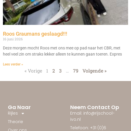
Roos Graumans geslaagd!!!
16 juni 2026
Deze morgen mocht Roos met ons mee op pad naar het CBR, met
heel veel zin om straks lekker alleen te kunnen gaan toeren. Expres
Lees verder »
« Vorige
1
2
3
…
79
Volgende »
Ga Naar
Neem Contact Op
Rijles
Email: info@rijschool-
ivo.nl
Theorie
Telefoon: +31 (0)6
Over ons