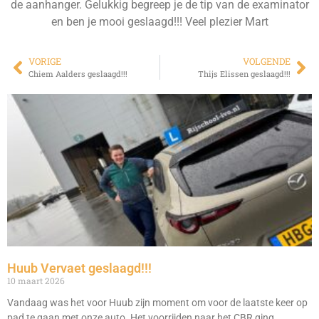
de aanhanger. Gelukkig begreep je de tip van de examinator
en ben je mooi geslaagd!!! Veel plezier Mart
VORIGE
VOLGENDE
Chiem Aalders geslaagd!!!
Thijs Elissen geslaagd!!!
Huub Vervaet geslaagd!!!
10 maart 2026
Vandaag was het voor Huub zijn moment om voor de laatste keer op
pad te gaan met onze auto. Het voorrijden naar het CBR ging