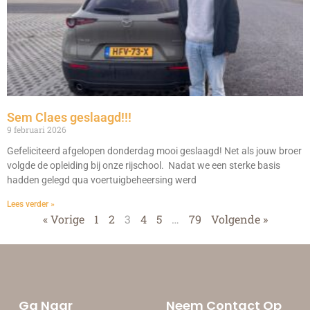
Sem Claes geslaagd!!!
9 februari 2026
Gefeliciteerd afgelopen donderdag mooi geslaagd! Net als jouw broer
volgde de opleiding bij onze rijschool. Nadat we een sterke basis
hadden gelegd qua voertuigbeheersing werd
Lees verder »
« Vorige
1
2
3
4
5
…
79
Volgende »
Ga Naar
Neem Contact Op