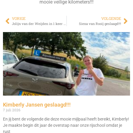
mooie veilige kilometers!!!
VORIGE
VOLGENDE
Jolijn van der Weijden in 1 keer geslaagd!!!
Siena van Rooij geslaagd!!!
Kimberly Jansen geslaagd!!!
7 juli 2026
En jij bent de volgende die deze mooie mijlpaal heeft bereikt, Kimberly!
Je maakte begin dit jaar de overstap naar onze rijschool omdat je
rust