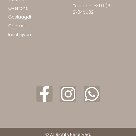
Telefoon: +31 (0)6
Over ons
27845502
Geslaagd!
Contact
Inschrijven
© All Rights Reserved.