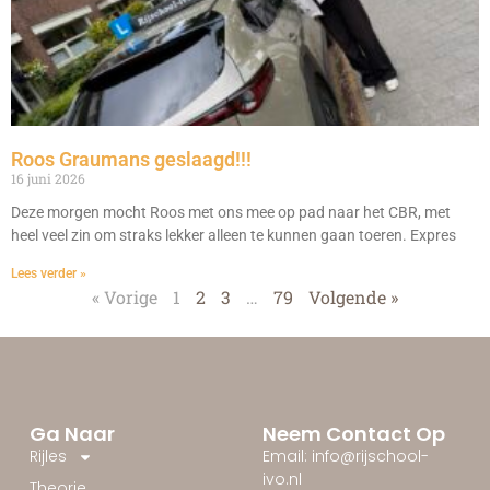
Roos Graumans geslaagd!!!
16 juni 2026
Deze morgen mocht Roos met ons mee op pad naar het CBR, met
heel veel zin om straks lekker alleen te kunnen gaan toeren. Expres
Lees verder »
« Vorige
1
2
3
…
79
Volgende »
Ga Naar
Neem Contact Op
Rijles
Email: info@rijschool-
ivo.nl
Theorie