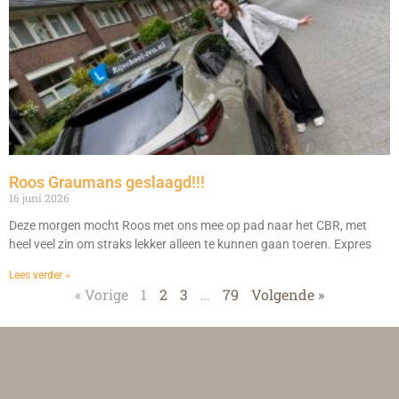
Roos Graumans geslaagd!!!
16 juni 2026
Deze morgen mocht Roos met ons mee op pad naar het CBR, met
heel veel zin om straks lekker alleen te kunnen gaan toeren. Expres
Lees verder »
« Vorige
1
2
3
…
79
Volgende »