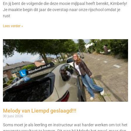
En jij bent de volgende die deze mooie mijlpaal heeft bereikt, Kimberly!
Je maakte begin dit jaar de overstap naar onze rijschool omdat je
rust
Lees verder »
Melody van Liempd geslaagd!!!
30 juni 2026
Soms moet je als leerling en instructeur wat harder werken om tot het