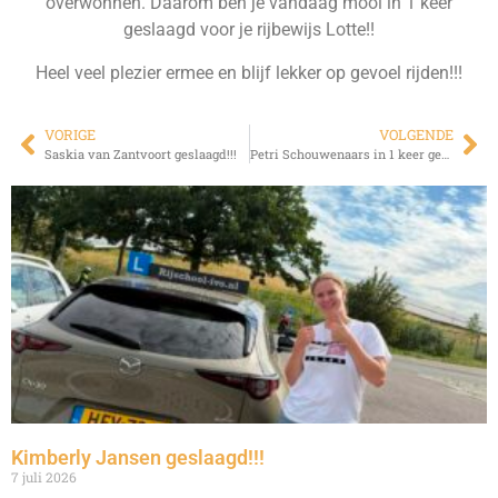
overwonnen. Daarom ben je vandaag mooi in 1 keer
geslaagd voor je rijbewijs Lotte!!
Heel veel plezier ermee en blijf lekker op gevoel rijden!!!
VORIGE
VOLGENDE
Saskia van Zantvoort geslaagd!!!
Petri Schouwenaars in 1 keer geslaagd!!!
Kimberly Jansen geslaagd!!!
7 juli 2026