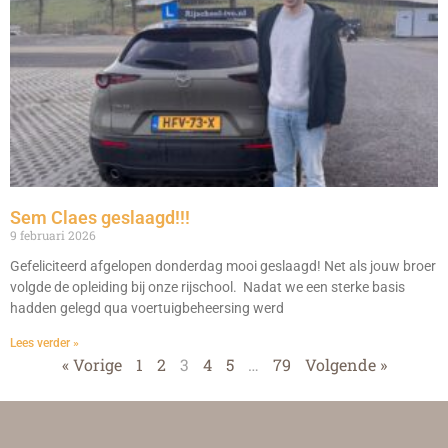
Sem Claes geslaagd!!!
9 februari 2026
Gefeliciteerd afgelopen donderdag mooi geslaagd! Net als jouw broer
volgde de opleiding bij onze rijschool. Nadat we een sterke basis
hadden gelegd qua voertuigbeheersing werd
Lees verder »
« Vorige
1
2
3
4
5
…
79
Volgende »