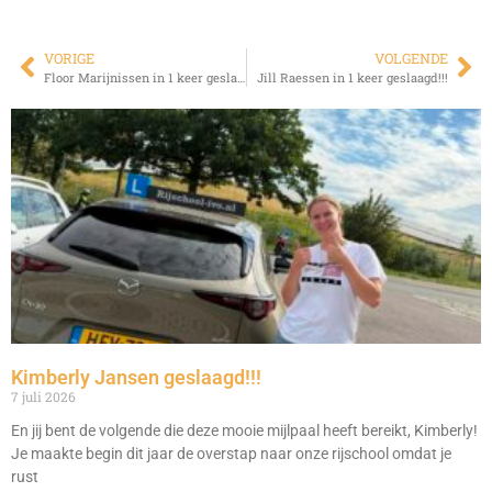
VORIGE
VOLGENDE
Floor Marijnissen in 1 keer geslaagd!!!
Jill Raessen in 1 keer geslaagd!!!
Kimberly Jansen geslaagd!!!
7 juli 2026
En jij bent de volgende die deze mooie mijlpaal heeft bereikt, Kimberly!
Je maakte begin dit jaar de overstap naar onze rijschool omdat je
rust