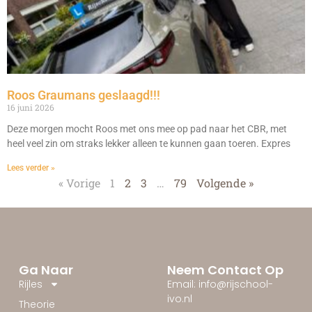
Roos Graumans geslaagd!!!
16 juni 2026
Deze morgen mocht Roos met ons mee op pad naar het CBR, met
heel veel zin om straks lekker alleen te kunnen gaan toeren. Expres
Lees verder »
« Vorige
1
2
3
…
79
Volgende »
Ga Naar
Neem Contact Op
Rijles
Email: info@rijschool-
ivo.nl
Theorie