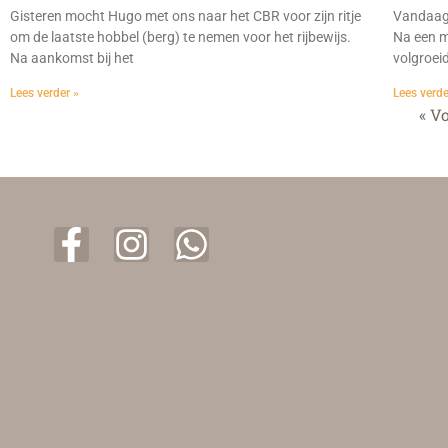
Gisteren mocht Hugo met ons naar het CBR voor zijn ritje
Vandaag 
om de laatste hobbel (berg) te nemen voor het rijbewijs.
Na een m
Na aankomst bij het
volgroei
Lees verder »
Lees verde
« V