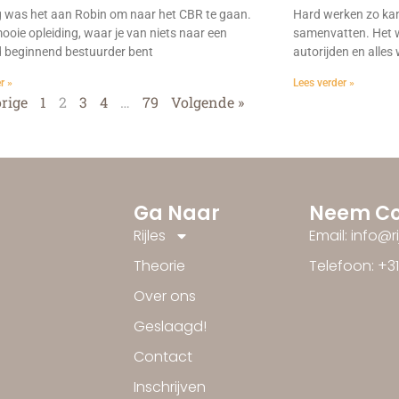
was het aan Robin om naar het CBR te gaan.
Hard werken zo kan 
ooie opleiding, waar je van niets naar een
samenvatten. Het w
d beginnend bestuurder bent
autorijden en alles 
r »
Lees verder »
orige
1
2
3
4
…
79
Volgende »
Ga Naar
Neem Co
Rijles
Email: info@r
Theorie
Telefoon: +3
Over ons
Geslaagd!
Contact
Inschrijven