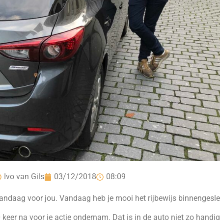
Ivo van Gils
03/12/2018
08:09
vandaag voor jou. Vandaag heb je mooi het rijbewijs binnengesle
 keer na voor je actie ondernam. Dat is in de auto niet zo handig.