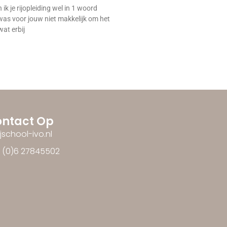
ik je rijopleiding wel in 1 woord
as voor jouw niet makkelijk om het
wat erbij
ntact Op
ijschool-ivo.nl
1 (0)6 27845502