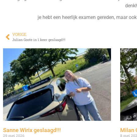
denkh
je hebt een heerlijk examen gereden, maar ook v
VORIGE
Julian Goote in 1 keer geslaagd!!!
Sanne Wirix geslaagd!!!
Milan 
29 mei 2026
8 mei 20