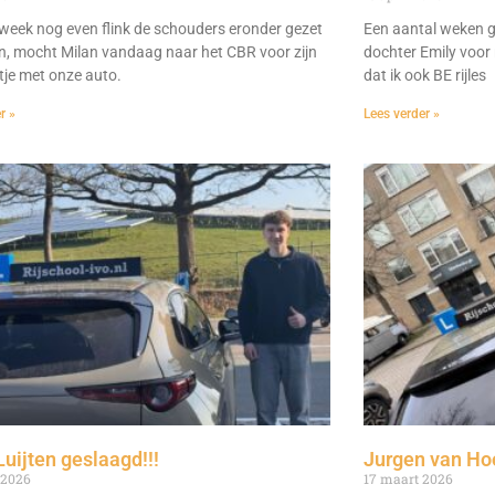
week nog even flink de schouders eronder gezet
Een aantal weken ge
n, mocht Milan vandaag naar het CBR voor zijn
dochter Emily voor r
itje met onze auto.
dat ik ook BE rijles
r »
Lees verder »
Luijten geslaagd!!!
Jurgen van Hoo
 2026
17 maart 2026