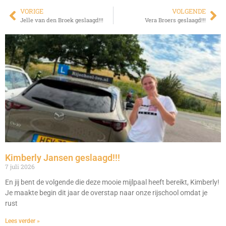
VORIGE
VOLGENDE
Jelle van den Broek geslaagd!!!
Vera Broers geslaagd!!!
Kimberly Jansen geslaagd!!!
7 juli 2026
En jij bent de volgende die deze mooie mijlpaal heeft bereikt, Kimberly!
Je maakte begin dit jaar de overstap naar onze rijschool omdat je
rust
Lees verder »