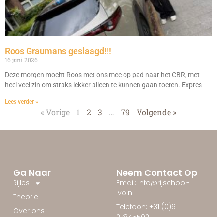
Roos Graumans geslaagd!!!
16 juni 2026
Deze morgen mocht Roos met ons mee op pad naar het CBR, met
heel veel zin om straks lekker alleen te kunnen gaan toeren. Expres
Lees verder »
« Vorige
1
2
3
…
79
Volgende »
Ga Naar
Neem Contact Op
Rijles
Email: info@rijschool-
ivo.nl
Theorie
Telefoon: +31 (0)6
Over ons