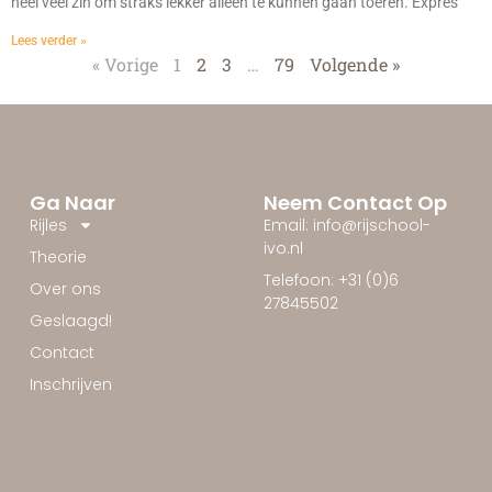
heel veel zin om straks lekker alleen te kunnen gaan toeren. Expres
Lees verder »
« Vorige
1
2
3
…
79
Volgende »
Ga Naar
Neem Contact Op
Rijles
Email: info@rijschool-
ivo.nl
Theorie
Telefoon: +31 (0)6
Over ons
27845502
Geslaagd!
Contact
Inschrijven