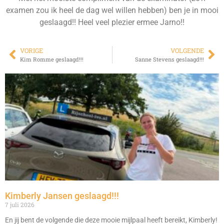
examen zou ik heel de dag wel willen hebben) ben je in mooi
geslaagd!! Heel veel plezier ermee Jarno!!
VORIGE
VOLGENDE
Kim Romme geslaagd!!!
Sanne Stevens geslaagd!!!
Kimberly Jansen geslaagd!!!
7 juli 2026
En jij bent de volgende die deze mooie mijlpaal heeft bereikt, Kimberly!