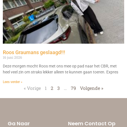
Roos Graumans geslaagd!!!
16 juni 2026
Deze morgen mocht Roos met ons mee op pad naar het CBR, met
heel veel zin om straks lekker alleen te kunnen gaan toeren. Expres
Lees verder »
« Vorige
1
2
3
…
79
Volgende »
Ga Naar
Neem Contact Op