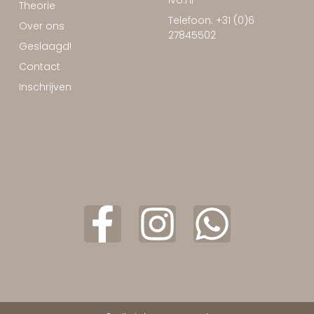
ivo.nl
Theorie
Telefoon: +31 (0)6
Over ons
27845502
Geslaagd!
Contact
Inschrijven