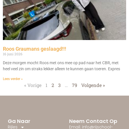
Roos Graumans geslaagd!!!
16 juni 2026
Deze morgen mocht Roos met ons mee op pad naar het CBR, met
heel veel zin om straks lekker alleen te kunnen gaan toeren. Expres
Lees verder »
« Vorige
1
2
3
…
79
Volgende »
Ga Naar
Neem Contact Op
Rijles
Email: info@rijschool-