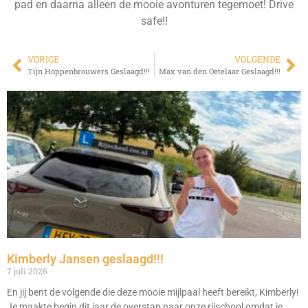
pad en daarna alleen de mooie avonturen tegemoet! Drive
safe!!
VORIGE
VOLGENDE
Tijn Hoppenbrouwers Geslaagd!!!
Max van den Oetelaar Geslaagd!!!
Kimberly Jansen geslaagd!!!
7 juli 2026
En jij bent de volgende die deze mooie mijlpaal heeft bereikt, Kimberly!
Je maakte begin dit jaar de overstap naar onze rijschool omdat je