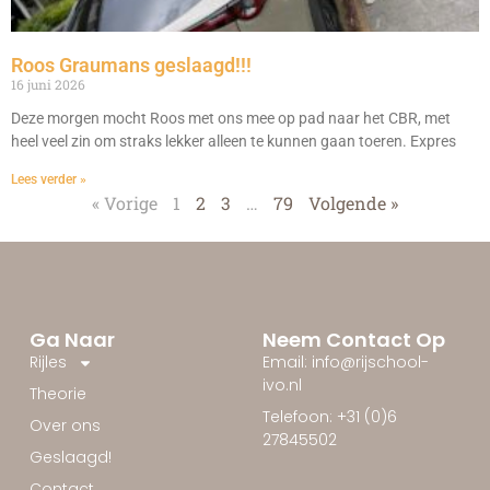
Roos Graumans geslaagd!!!
16 juni 2026
Deze morgen mocht Roos met ons mee op pad naar het CBR, met
heel veel zin om straks lekker alleen te kunnen gaan toeren. Expres
Lees verder »
« Vorige
1
2
3
…
79
Volgende »
Ga Naar
Neem Contact Op
Rijles
Email: info@rijschool-
ivo.nl
Theorie
Telefoon: +31 (0)6
Over ons
27845502
Geslaagd!
Contact