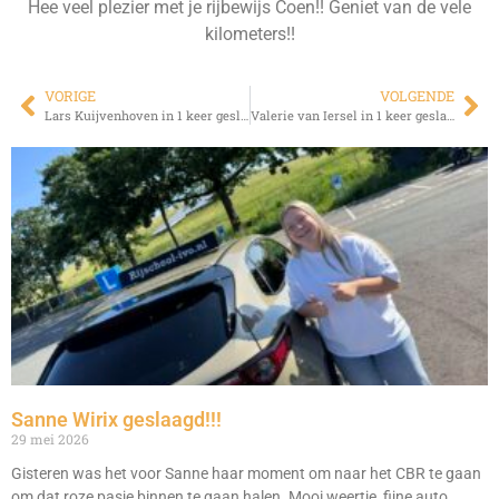
Hee veel plezier met je rijbewijs Coen!! Geniet van de vele
kilometers!!
VORIGE
VOLGENDE
Lars Kuijvenhoven in 1 keer geslaagd!!!
Valerie van Iersel in 1 keer geslaagd!!!
Sanne Wirix geslaagd!!!
29 mei 2026
Gisteren was het voor Sanne haar moment om naar het CBR te gaan
om dat roze pasje binnen te gaan halen. Mooi weertje, fijne auto,