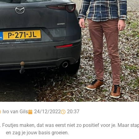
Ivo van Gils
24/12/2022
20:37
. Foutjes maken, dat was eerst niet zo positief voor je. Maar st
en zag je jouw basis groeien.