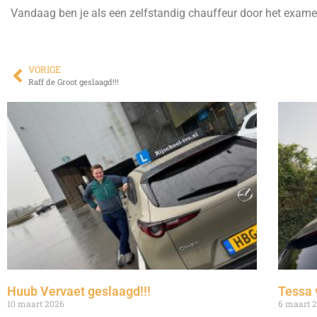
Vandaag ben je als een zelfstandig chauffeur door het examen 
VORIGE
Raff de Groot geslaagd!!!
Huub Vervaet geslaagd!!!
Tessa 
10 maart 2026
6 maart 