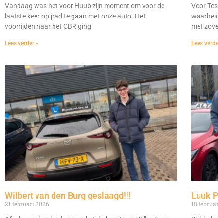
Vandaag was het voor Huub zijn moment om voor de
Voor Te
laatste keer op pad te gaan met onze auto. Het
waarheid
voorrijden naar het CBR ging
met zove
Lees verder »
Lees verde
Wilbert van den Burg geslaagd!!!
Luuk P
21 februari 2026
18 februa