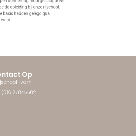
lopen donderdag mooi geslaagd! Net
e de opleiding bij onze rijschool.
e basis hadden gelegd qua
g werd
ntact Op
ijschool-ivo.nl
1 (0)6 27845502