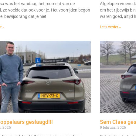
ssa was het vandaag het moment van de
Afgelopen woensdag 
, zo voelde dat ook voor je. Het voorrijden begon
om het rijbewijs bi
el bewijsdrang dat je niet
waren goed, altijd 
r »
Lees verder »
oppelaars geslaagd!!!
Sem Claes ges
ri 2026
9 februari 2026