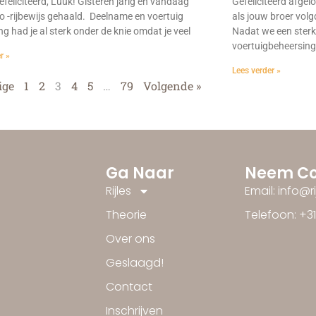
efeliciteerd, Luuk! Gisteren jarig en vandaag
Gefeliciteerd afge
o -rijbewijs gehaald. Deelname en voertuig
als jouw broer volgd
g had je al sterk onder de knie omdat je veel
Nadat we een sterk
voertuigbeheersin
r »
Lees verder »
ige
1
2
3
4
5
…
79
Volgende »
Ga Naar
Neem Co
Rijles
Email: info@r
Theorie
Telefoon: +3
Over ons
Geslaagd!
Contact
Inschrijven