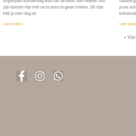
Afgelopen donderdag was het de beurt aan Wilbert om
Dubbel g
zijn laatste ritje met onze auto te gaan maken. Dit ritje
jouw aut
heb je met vlag en
beheersin
Lees verder »
Lees verde
« Vor