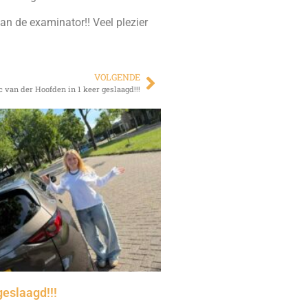
n de examinator!! Veel plezier
VOLGENDE
c van der Hoofden in 1 keer geslaagd!!!
geslaagd!!!