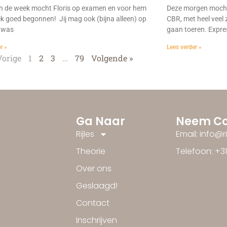
n de week mocht Floris op examen en voor hem
Deze morgen mocht
ek goed begonnen! Jij mag ook (bijna alleen) op
CBR, met heel veel 
 was
gaan toeren. Expre
r »
Lees verder »
Vorige
1
2
3
…
79
Volgende »
Ga Naar
Neem Co
Rijles
Email: info@r
Theorie
Telefoon: +3
Over ons
Geslaagd!
Contact
Inschrijven