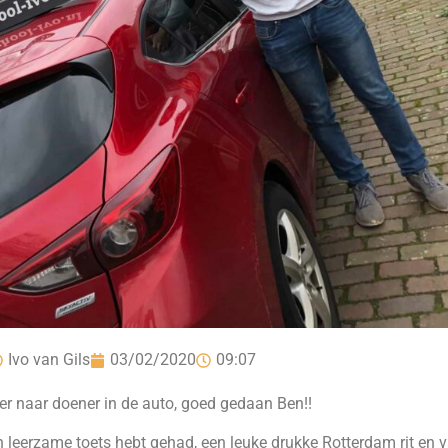
Ivo van Gils
03/02/2020
09:07
r naar doener in de auto, goed gedaan Ben!!
n leerzame toets hebt gehad, een leuke drukke Rotterdam rit en