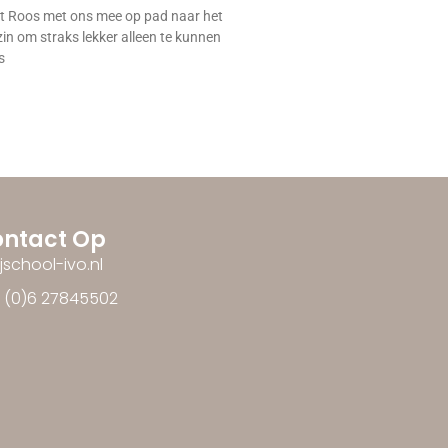
 Roos met ons mee op pad naar het
zin om straks lekker alleen te kunnen
s
ntact Op
ijschool-ivo.nl
1 (0)6 27845502