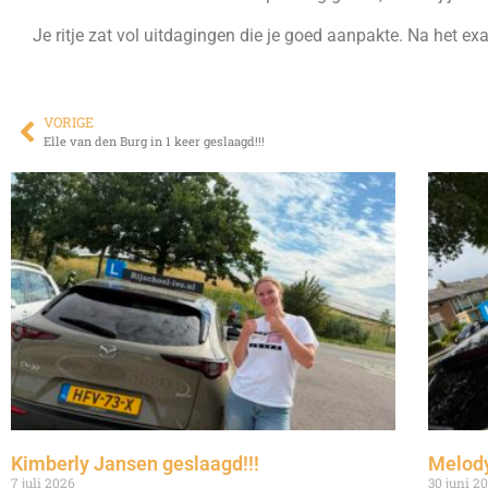
Je ritje zat vol uitdagingen die je goed aanpakte. Na het 
VORIGE
Elle van den Burg in 1 keer geslaagd!!!
Kimberly Jansen geslaagd!!!
Melody
7 juli 2026
30 juni 2