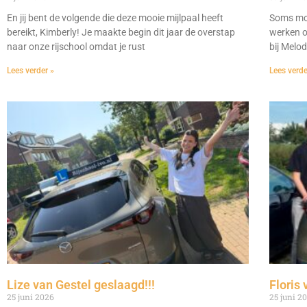
En jij bent de volgende die deze mooie mijlpaal heeft
Soms moe
bereikt, Kimberly! Je maakte begin dit jaar de overstap
werken o
naar onze rijschool omdat je rust
bij Melo
Lees verder »
Lees verde
Lize van Gestel geslaagd!!!
Floris 
25 juni 2026
25 juni 2