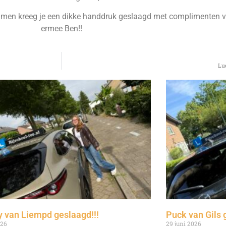
examen kreeg je een dikke handdruk geslaagd met complimenten va
ermee Ben!!
Lu
 van Liempd geslaagd!!!
Puck van Gils 
026
29 juni 2026