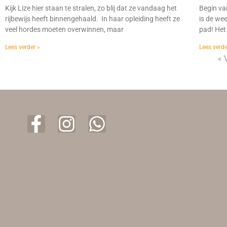
Kijk Lize hier staan te stralen, zo blij dat ze vandaag het
Begin va
rijbewijs heeft binnengehaald. In haar opleiding heeft ze
is de we
veel hordes moeten overwinnen, maar
pad! Het
Lees verder »
Lees verde
« 