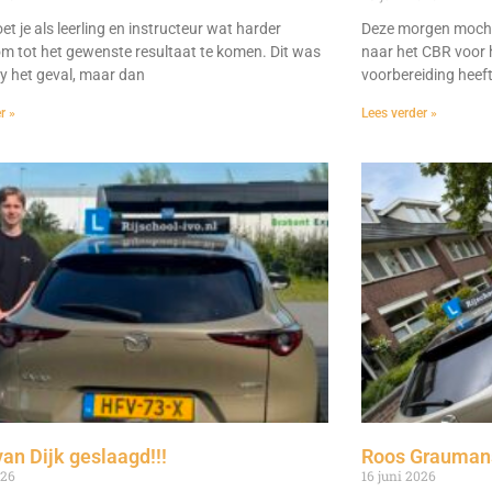
t je als leerling en instructeur wat harder
Deze morgen mocht
m tot het gewenste resultaat te komen. Dit was
naar het CBR voor h
dy het geval, maar dan
voorbereiding heeft 
r »
Lees verder »
van Dijk geslaagd!!!
Roos Graumans
026
16 juni 2026