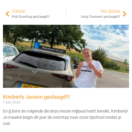
VORIGE
VOLGENDE
Rob Esseling geslaagd!!!
Juup Fassaert geslaagd!!!
Kimberly Jansen geslaagd!!!
7 juli 2026
En jij bent de volgende die deze mooie mijlpaal heeft bereikt, Kimberly!
Je maakte begin dit jaar de overstap naar onze rijschool omdat je
rust