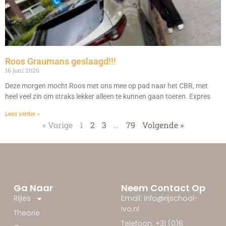
Roos Graumans geslaagd!!!
16 juni 2026
Deze morgen mocht Roos met ons mee op pad naar het CBR, met
heel veel zin om straks lekker alleen te kunnen gaan toeren. Expres
Lees verder »
« Vorige
1
2
3
…
79
Volgende »
Ga Naar
Neem Contact Op
Rijles
Email: info@rijschool-
ivo.nl
Theorie
Telefoon: +31 (0)6