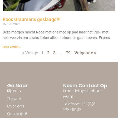
Roos Graumans geslaagd!!!
16 juni 2026
Deze morgen mocht Roos met ons mee op pad naar het CBR, met
heel veel zin om straks lekker alleen te kunnen gaan toeren. Expres
Lees verder »
« Vorige
1
2
3
…
79
Volgende »
Ga Naar
Neem Contact Op
Rijles
Email: info@rijschool-
ivo.nl
Theorie
Telefoon: +31 (0)6
Over ons
27845502
Geslaagd!