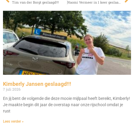
Tim van der Borgt geslaagd!!!
Naomi Vermeer in 1 keer geslaagd!!!
Kimberly Jansen geslaagd!!!
7 juli 2026
En jij bent de volgende die deze mooie mijlpaal heeft bereikt, Kimberly!
Je maakte begin dit jaar de overstap naar onze rijschool omdat je
rust
Lees verder »