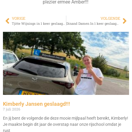
plezier ermee Amber!!!
VORIGE
VOLGENDE
Tjitte Wijnings in 1 keer geslaagd!!!
Dinand Damen In 1 keer geslaagd!!!
Kimberly Jansen geslaagd!!!
7 juli 2026
En jij bent de volgende die deze mooie mijlpaal heeft bereikt, Kimberly!
Je maakte begin dit jaar de overstap naar onze rijschool omdat je
rust