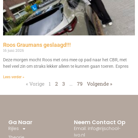
Roos Graumans geslaagd!!!
16 juni 2026
Deze morgen mocht Roos met ons mee op pad naar het CBR, met
heel veel zin om straks lekker alleen te kunnen gaan toeren. Expres
Lees verder »
« Vorige
1
2
3
…
79
Volgende »
Ga Naar
Neem Contact Op
Rijles
Email: info@rijschool-
ivo.nl
Theorie