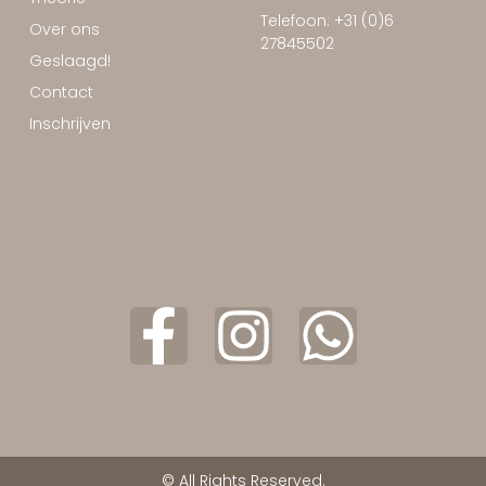
Telefoon: +31 (0)6
Over ons
27845502
Geslaagd!
Contact
Inschrijven
© All Rights Reserved.