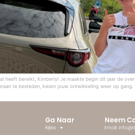
al heeft bereikt, Kimberly! Je maakte begin dit jaar de ove
ieraan te besteden, kwam jouw ontwikkeling weer op gang. 
Ga Naar
Neem Co
Rijles
Email: info@r