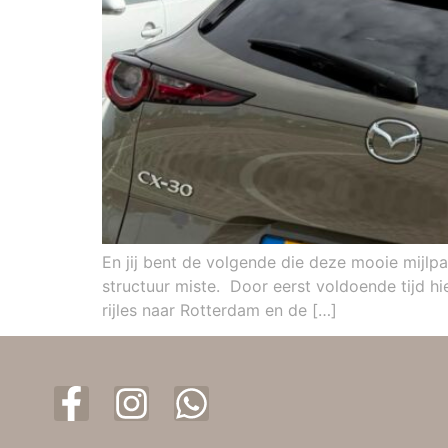
En jij bent de volgende die deze mooie mijlpa
structuur miste. Door eerst voldoende tijd h
rijles naar Rotterdam en de […]