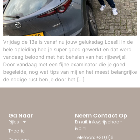
Vrijdag de 13e is vanaf nu jouw geluksdag Loes!!! In de
hele opleiding heb je super goed gewerkt en dat werd
vandaag beloond met het behalen van het rijbewijs!!
Door vandaag met een fijne examinator die je goed
begeleide, nog wat tips van mij en het meest belangrijke
de nodige rust ben je door het […]
Ga Naar
Neem Contact Op
Rijles
Email: info@rijschool-
ivo.nl
Theorie
Telefoon: +31 (0)6
Over ons