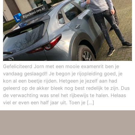
Gefeliciteerd Jorn met een mooie examenrit ben je
vandaag geslaagd!! Je begon je rijopleiding goed, je
kon al een beetje rijden. Hetgeen je jezelf aan had
geleerd op de akker bleek nog best redelijk te zijn. Dus
de verwachting was snel het rijbewijs te halen. Helaas
viel er even een half jaar uit. Toen je […]