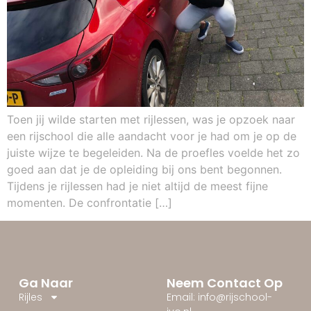
Toen jij wilde starten met rijlessen, was je opzoek naar
een rijschool die alle aandacht voor je had om je op de
juiste wijze te begeleiden. Na de proefles voelde het zo
goed aan dat je de opleiding bij ons bent begonnen.
Tijdens je rijlessen had je niet altijd de meest fijne
momenten. De confrontatie […]
Ga Naar
Neem Contact Op
Rijles
Email: info@rijschool-