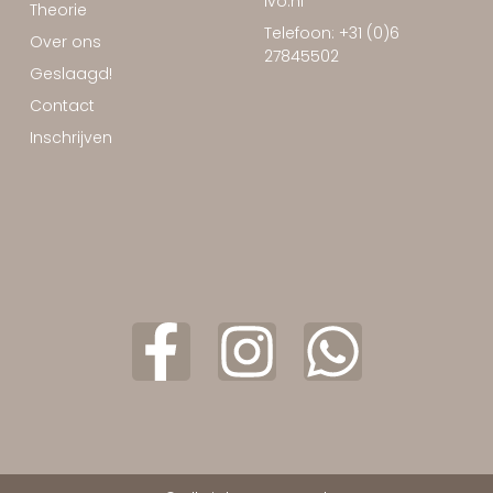
ivo.nl
Theorie
Telefoon: +31 (0)6
Over ons
27845502
Geslaagd!
Contact
Inschrijven